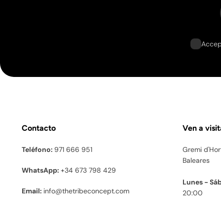
Envíos internacionales
Envío Europa Zona 1
Accept
Alemania, Austria, Bélgica, Francia, Italia, Luxe
Envío 4/6 días hábiles
14.99€ para compras inferiores a 200€
9.99€ para compras de 200€ a 400€
Gratis para compras superiores a 400€
Número de Seguimiento.
Contacto
Ven a visi
GLS
Envío Europa Zona 2
Teléfono:
971 666 951
Gremi d'Hor
Baleares
Bulgaria, Croacia, Dinamarca, Eslovaquia, Esloveni
WhatsApp:
+34 673 798 429
Lunes - Sá
Envío Express 4/6 días hábiles
Email:
info@thetribeconcept.com
20:00
19.99€ para compras inferiores a 200€
14.99€ para compras de 200,00€ a 400€