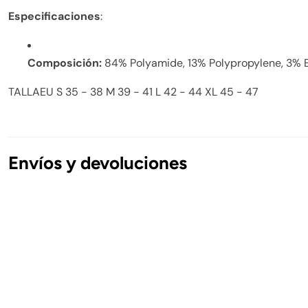
Especificaciones
:
Composición:
84% Polyamide, 13% Polypropylene, 3% 
TALLAEU S 35 - 38 M 39 - 41 L 42 - 44 XL 45 - 47
Envíos y devoluciones
Envíos Nacionales
Península y Baleares
Gratis en pedidos superiores a 50€.
*Las mochilas C
Formentera:
9.99€ para pedidos inferiores a 150€
2/3 días hábiles - Sábados, Domingos y Festivos (nac
Número de Seguimiento.