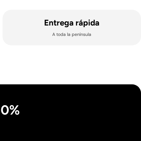
Entrega rápida
A toda la península
 10%
les) no se gestionan envíos ni entregas.