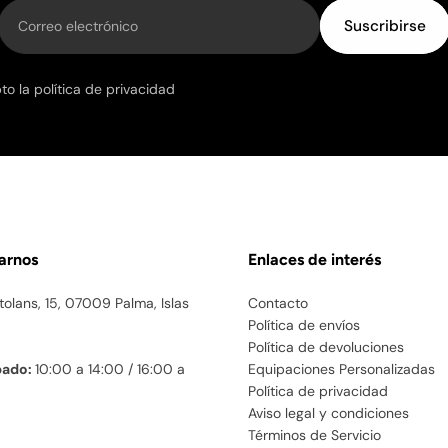
Correo electrónico
Suscribirse
o la política de privacidad
mburgo, Mónaco y Países Bajos.
tarnos
Enlaces de interés
tolans, 15, 07009 Palma, Islas
Contacto
Política de envíos
a, Estonia, Finlandia, Grecia, Hungría, Irlanda, Letonia, Li
Política de devoluciones
bado:
10:00 a 14:00 / 16:00 a
Equipaciones Personalizadas
Política de privacidad
Aviso legal y condiciones
Términos de Servicio