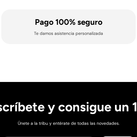
Pago 100% seguro
Te damos asistencia personalizada
ionales y locales) no se gestionan envíos ni entregas.
críbete y consigue un
Training de Picsil tendrán un gasto de envío de 24,98€.
 las 14.00h - Sábados, Domingos y Festivos (nacionales y loca
Únete a la tribu y entérate de todas las novedades.