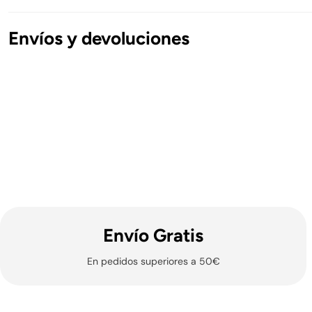
Envíos y devoluciones
Envíos Nacionales
Península y Baleares
Gratis en pedidos superiores a 50€.
*Las mochilas C
Formentera:
9.99€ para pedidos inferiores a 150€
2/3 días hábiles - Sábados, Domingos y Festivos (nac
Número de Seguimiento.
GLS
Envío Gratis
Canarias, Andorra, Ceuta y Melilla
En pedidos superiores a 50€
10.99€
Gratis en pedidos superiores a 150€
5/7 días hábiles - Sábados, Domingos y Festivos (nac