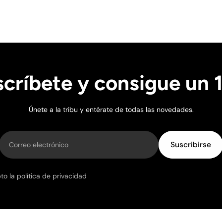
críbete y consigue un
Training de Picsil tendrán un gasto de envío de 24,98€.
 las 14.00h - Sábados, Domingos y Festivos (nacionales y loca
Únete a la tribu y entérate de todas las novedades.
Correo electrónico
Suscribirse
o la política de privacidad
mburgo, Mónaco y Países Bajos.