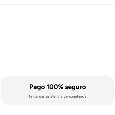
ross Training de Picsil tendrán un gasto de envío de 9,99€.
ionales y locales) no se gestionan envíos ni entregas.
Pago 100% seguro
Te damos asistencia personalizada
ionales y locales) no se gestionan envíos ni entregas.