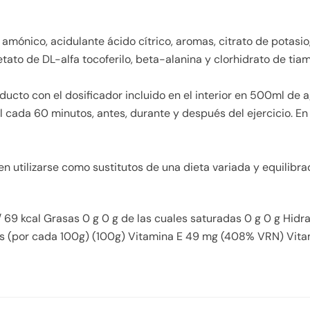
mónico, acidulante ácido cítrico, aromas, citrato de potasio
tato de DL-alfa tocoferilo, beta-alanina y clorhidrato de tiam
ducto con el dosificador incluido en el interior en 500ml de
ada 60 minutos, antes, durante y después del ejercicio. En
 utilizarse como sustitutos de una dieta variada y equilibra
 / 69 kcal Grasas 0 g 0 g de las cuales saturadas 0 g 0 g Hidr
inas (por cada 100g) (100g) Vitamina E 49 mg (408% VRN) Vit