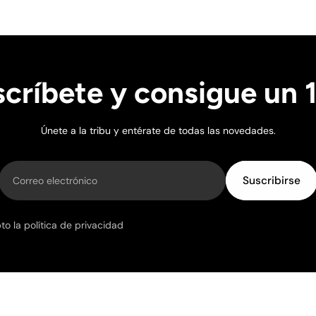
críbete y consigue un
Training de Picsil tendrán un gasto de envío de 24,98€.
 las 14.00h - Sábados, Domingos y Festivos (nacionales y loca
Únete a la tribu y entérate de todas las novedades.
Correo electrónico
Suscribirse
o la política de privacidad
mburgo, Mónaco y Países Bajos.