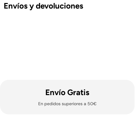
Envíos y devoluciones
Envíos Nacionales
Península y Baleares
Gratis en pedidos superiores a 50€.
*Las mochilas C
Formentera:
9.99€ para pedidos inferiores a 150€
2/3 días hábiles - Sábados, Domingos y Festivos (nac
Número de Seguimiento.
GLS
Envío Gratis
Canarias, Andorra, Ceuta y Melilla
En pedidos superiores a 50€
10.99€
Gratis en pedidos superiores a 150€
5/7 días hábiles - Sábados, Domingos y Festivos (nac
Número de Seguimiento.
Correos