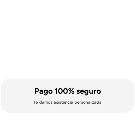
ross Training de Picsil tendrán un gasto de envío de 9,99€.
ionales y locales) no se gestionan envíos ni entregas.
Pago 100% seguro
Te damos asistencia personalizada
ionales y locales) no se gestionan envíos ni entregas.